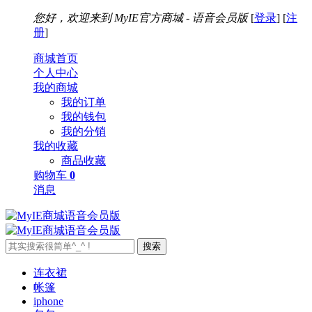
您好，欢迎来到
MyIE官方商城 - 语音会员版
[
登录
] [
注
册
]
商城首页
个人中心
我的商城
我的订单
我的钱包
我的分销
我的收藏
商品收藏
购物车
0
消息
搜索
连衣裙
帐篷
iphone